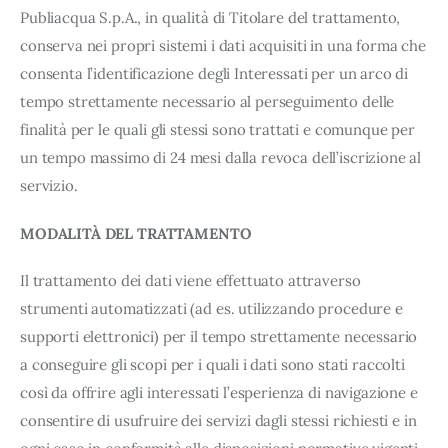
Publiacqua S.p.A., in qualità di Titolare del trattamento,
linea con le preferenze manifestate dall’Utente e con i
consensi dallo stesso prestati, i cookie possono essere
conserva nei propri sistemi i dati acquisiti in una forma che
inoltre utilizzati per analizzare il traffico sul nostro sito
consenta l’identificazione degli Interessati per un arco di
web, per personalizzare contenuti ed annunci e per
tempo strettamente necessario al perseguimento delle
fornire funzionalità dei social media, condividendo
finalità per le quali gli stessi sono trattati e comunque per
informazioni sul modo in cui l’Utente utilizza il nostro sito
un tempo massimo di 24 mesi dalla revoca dell’iscrizione al
con i nostri partner. Tali soggetti, che si occupano di
servizio.
analisi dei dati web, pubblicità e social media, potrebbero
combinare le informazioni ricevute con altre informazioni
MODALITÀ DEL TRATTAMENTO
che l’Utente ha fornito loro o che hanno raccolto dal suo
utilizzo dei loro servizi.
Il trattamento dei dati viene effettuato attraverso
Cliccando su "Accetta tutti", l'Utente accetta di
strumenti automatizzati (ad es. utilizzando procedure e
memorizzare tutti i cookie sul dispositivo per le finalità
supporti elettronici) per il tempo strettamente necessario
sopra indicate.
a conseguire gli scopi per i quali i dati sono stati raccolti
così da offrire agli interessati l’esperienza di navigazione e
Cliccando su "Personalizza" l’Utente può gestire
consentire di usufruire dei servizi dagli stessi richiesti e in
direttamente le proprie preferenze selezionando i singoli