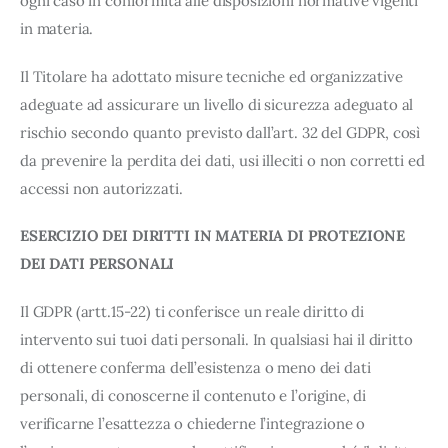
ogni caso in conformità alle disposizioni normative vigenti
cookie desiderati e le terze parti destinatarie della
condivisione di informazioni sopra indicata.
in materia.
Cliccando su "Rifiuta" o sulla "X" posizionata in alto a
Il Titolare ha adottato misure tecniche ed organizzative
destra in questo banner l’Utente rifiuta tutti i cookie con la
adeguate ad assicurare un livello di sicurezza adeguato al
sola eccezione dei cookie tecnici. La chiusura del
rischio secondo quanto previsto dall’art. 32 del GDPR, così
presente banner comporta il permanere delle
da prevenire la perdita dei dati, usi illeciti o non corretti ed
impostazioni di default e dunque la continuazione della
accessi non autorizzati.
navigazione in assenza di cookie o altri sistemi di
tracciamento ad esclusione di quelli tecnici indispensabili
ESERCIZIO DEI DIRITTI IN MATERIA DI PROTEZIONE
per una corretta visualizzazione della pagina.
DEI DATI PERSONALI
Il GDPR (artt.15-22) ti conferisce un reale diritto di
intervento sui tuoi dati personali. In qualsiasi hai il diritto
di ottenere conferma dell’esistenza o meno dei dati
personali, di conoscerne il contenuto e l’origine, di
verificarne l’esattezza o chiederne l’integrazione o