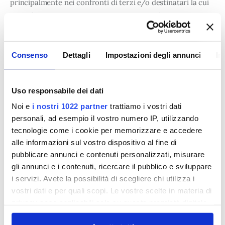
principalmente nei confronti di terzi e/o destinatari la cui
attività è necessaria nell’ambito delle finalità descritte. In
particolare la trasmissione potrà avvenire nei confronti di:
società del gruppo cui appartiene il Titolare;
Consenso
Dettagli
Impostazioni degli annunci
In
fornitori di servizi terzi, hosting provider, società
informatiche, agenzie di comunicazione;
Uso responsabile dei dati
categorie particolari di fornitori che agiscono per conto
Noi e
i nostri 1022 partner
trattiamo i vostri dati
personali, ad esempio il vostro numero IP, utilizzando
del Titolare in qualità di Responsabili esterni ex art. 28
tecnologie come i cookie per memorizzare e accedere
GDPR.
alle informazioni sul vostro dispositivo al fine di
pubblicare annunci e contenuti personalizzati, misurare
È fatta salva, in ogni caso, la comunicazione dei Dati
gli annunci e i contenuti, ricercare il pubblico e sviluppare
personali richiesti alle forze di polizia, all’autorità
i servizi. Avete la possibilità di scegliere chi utilizza i
giudiziaria, ad organismi di informazione e sicurezza o da
vostri dati e per quali scopi. Le vostre scelte in materia di
altri soggetti pubblici per finalità di difesa o di sicurezza
privacy sono applicabili solo su questa proprietà digitale
dello Stato o di prevenzione, accertamento o repressione
in cui avete effettuato le vostre scelte. È possibile