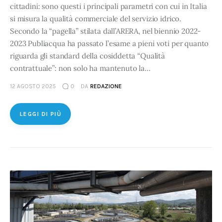
cittadini: sono questi i principali parametri con cui in Italia
Cliccando su "Accetta tutti", l'Utente accetta di
si misura la qualità commerciale del servizio idrico.
memorizzare tutti i cookie sul dispositivo per le finalità
Secondo la “pagella” stilata dall’ARERA, nel biennio 2022-
sopra indicate.
2023 Publiacqua ha passato l’esame a pieni voti per quanto
riguarda gli standard della cosiddetta “Qualità
Cliccando su "Personalizza" l’Utente può gestire
contrattuale”: non solo ha mantenuto la…
direttamente le proprie preferenze selezionando i singoli
12 AGOSTO 2025
0
DA
REDAZIONE
cookie desiderati e le terze parti destinatarie della
condivisione di informazioni sopra indicata.
LEGGI DI PIÙ
Cliccando su "Rifiuta" o sulla "X" posizionata in alto a
destra in questo banner l’Utente rifiuta tutti i cookie con la
sola eccezione dei cookie tecnici. La chiusura del
presente banner comporta il permanere delle
impostazioni di default e dunque la continuazione della
navigazione in assenza di cookie o altri sistemi di
tracciamento ad esclusione di quelli tecnici indispensabili
per una corretta visualizzazione della pagina.