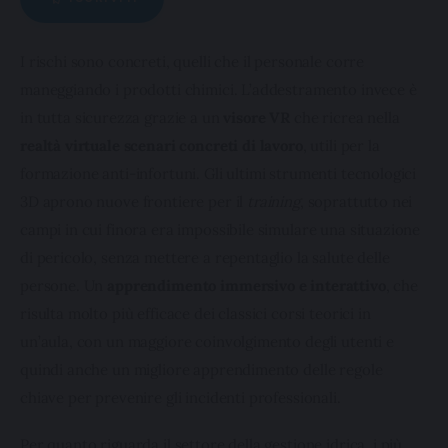
I rischi sono concreti, quelli che il personale corre 
maneggiando i prodotti chimici. L’addestramento invece è 
in tutta sicurezza grazie a un 
visore VR
 che ricrea nella 
realtà virtuale scenari concreti di lavoro
, utili per la 
formazione anti-infortuni. Gli ultimi strumenti tecnologici 
3D aprono nuove frontiere per il 
training
, soprattutto nei 
campi in cui finora era impossibile simulare una situazione 
di pericolo, senza mettere a repentaglio la salute delle 
persone. Un 
apprendimento immersivo e interattivo
, che 
risulta molto più efficace dei classici corsi teorici in 
un’aula, con un maggiore coinvolgimento degli utenti e 
quindi anche un migliore apprendimento delle regole 
chiave per prevenire gli incidenti professionali.
Per quanto riguarda il settore della gestione idrica, i più 