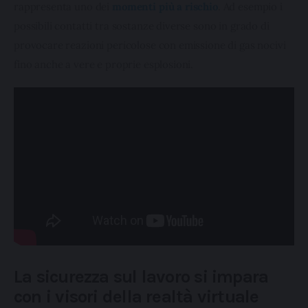
rappresenta uno dei 
momenti più a rischio
. Ad esempio i 
possibili contatti tra sostanze diverse sono in grado di 
provocare reazioni pericolose con emissione di gas nocivi 
fino anche a vere e proprie esplosioni.
La sicurezza sul lavoro si impara
con i visori della realtà virtuale