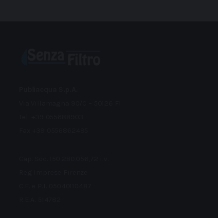
Publiacqua S.p.A.
Via Villamagna 90/C – 50126 FI
Tel. +39 055688903
Fax +39 0556862495
Cap. Soc. 150.280.056,72 i.v.
Reg Imprese Firenze
C.F. e P.I. 05040110487
R.E.A. 514782