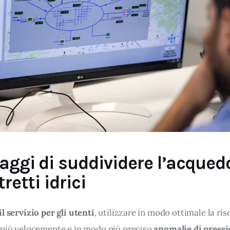
'Utente accetta di memorizzare tutti i cookie sul dispositivo per le
’Utente può gestire direttamente le proprie preferenze selezionan
della condivisione di informazioni sopra indicata.
"X" posizionata in alto a destra in questo banner l’Utente rifiuta t
 La chiusura del presente banner comporta il permanere delle imp
 navigazione in assenza di cookie o altri sistemi di tracciamento 
 corretta visualizzazione della pagina.
taggi di suddividere l’acqued
tretti idrici
l servizio per gli utenti
, utilizzare in modo ottimale la riso
 più velocemente e in modo più preciso 
anomalie di pressi