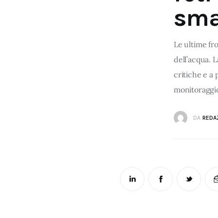
sma
Le ultime fro
dell’acqua. L
critiche e a 
monitoraggio
DA
REDA