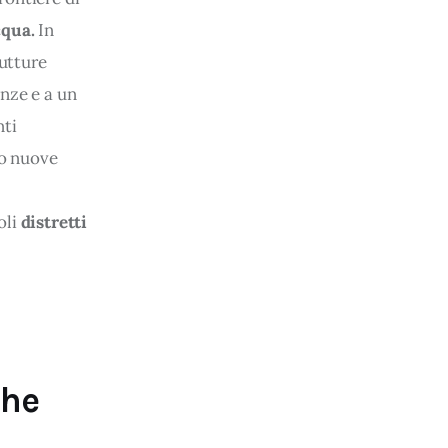
cqua.
 In 
rutture 
nze e a un 
ti 
no nuove 
li 
distretti 
che