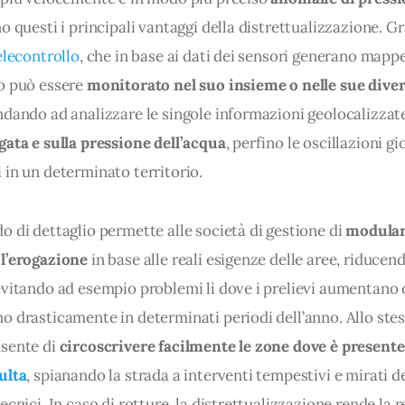
no questi i principali vantaggi della distrettualizzazione. Gr
elecontrollo
, che in base ai dati dei sensori generano mappe 
o può essere 
monitorato nel suo insieme o nelle sue diver
andando ad analizzare le singole informazioni geolocalizzate
gata e sulla pressione dell’acqua
, perfino le oscillazioni gi
 in un determinato territorio.
 di dettaglio permette alle società di gestione di 
modular
l’erogazione
 in base alle reali esigenze delle aree, riducend
evitando ad esempio problemi lì dove i prelievi aumentano 
o drasticamente in determinati periodi dell’anno. Allo stes
sente di 
circoscrivere facilmente le zone dove è present
ulta
, spianando la strada a interventi tempestivi e mirati de
ecnici. In caso di rotture, la distrettualizzazione rende la r