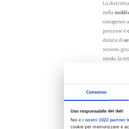
La distrettu
nella 
suddiv
omogenee a 
porzione è 
dotata di 
se
sezioni, gr
modo, la ret
governare, m
controllo e
Consenso
Il processo
viene 
frazio
Uso responsabile dei dati
considerando
Noi e
i nostri 1022 partner
t
degli impian
cookie per memorizzare e acce