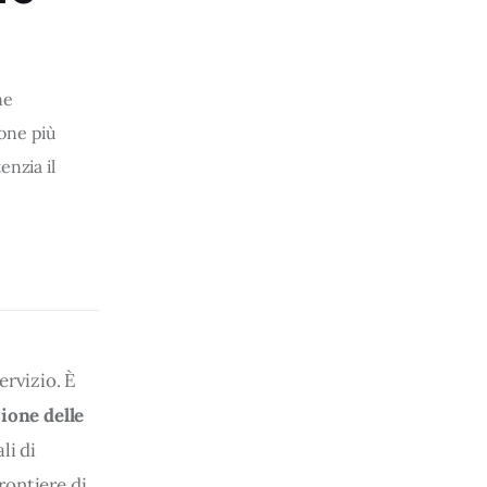
ne
zone più
enzia il
ervizio. È 
ione delle 
li di 
rontiere di 