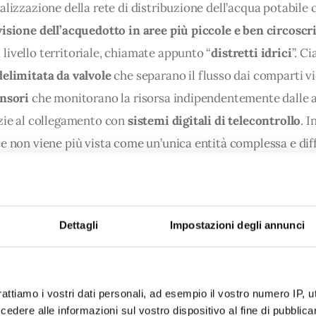
alizzazione della rete di distribuzione dell’acqua potabile 
isione dell’acquedotto in aree più piccole e ben circoscr
livello territoriale, chiamate appunto “
distretti idrici
”. C
delimitata da valvole
 che separano il flusso dai comparti vi
nsori 
che monitorano la risorsa indipendentemente dalle a
azie al collegamento con
 sistemi digitali di telecontrollo
. I
e non viene più vista come un’unica entità complessa e diff
a come una serie di piccoli aree, 
più semplici da tenere s
 gestire
, anche in remoto.
Dettagli
Impostazioni degli annunci
 inizia con un’accurata mappatura. La grande “ragnatela” di
nata in base a criteri geografici, morfologici e infrastrut
 la distribuzione degli utenti, la topografia del territorio e
rattiamo i vostri dati personali, ad esempio il vostro numero IP, 
ti. La distrettualizzazione è possibile 
sia per condutture 
dere alle informazioni sul vostro dispositivo al fine di pubblica