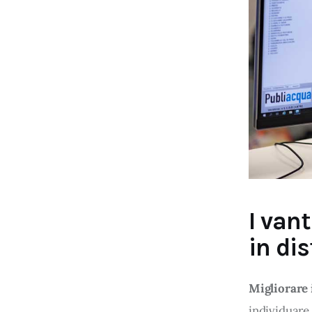
dei loro servizi.
Cliccando su "Accetta tutti", l
Cliccando su "Personalizza" l
e le terze parti destinatarie 
Cliccando su "Rifiuta" o sulla 
eccezione dei cookie tecnici.
dunque la continuazione della
tecnici indispensabili per una
I van
in dis
Migliorare i
individuare