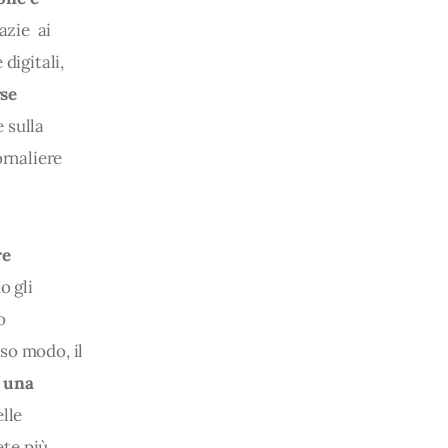
azie  ai
digitali, 
se 
 sulla 
ornaliere 
e 
o gli 
o 
so modo, il 
e una
lle 
ete più 