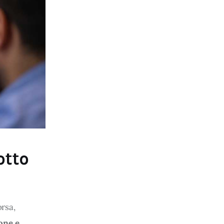
 finalità sopra indicate.
do i singoli cookie desiderati
utti i cookie con la sola
ostazioni di default e
ad esclusione di quelli
otto
rsa, 
one e 