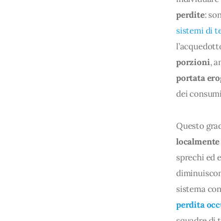
perdite
: so
sistemi di t
l’acquedott
porzioni
, 
portata ero
dei consumi
Questo grado
localmente 
sprechi ed 
diminuiscon
sistema con
perdita occ
squadre di t