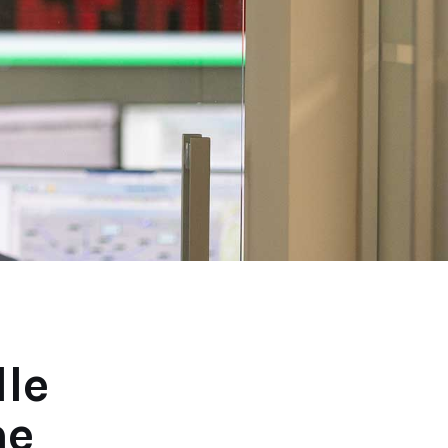
lle
ne