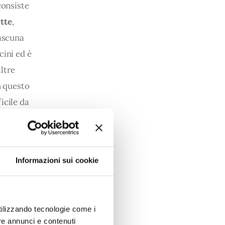
consiste 
itte
, 
iascuna 
cini ed è 
ltre 
n questo 
icile da 
otto 
Informazioni sui cookie
 tubazioni 
turali
, 
 lo stato 
utilizzando tecnologie come i
di nuova 
re annunci e contenuti