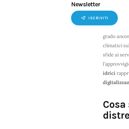
Newsletter
ISCRIVITI
grado ancora
climatici su
sfide ai ser
l’approvvig
idrici
 rappr
digitalizzaz
Cosa s
distre