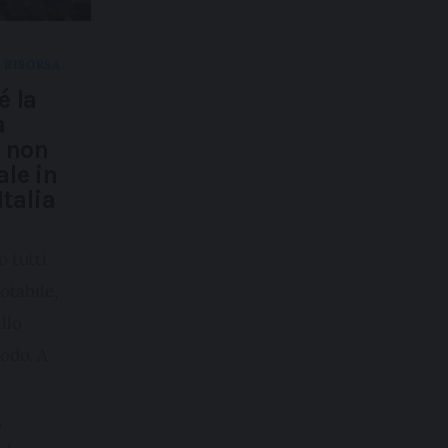
E RISORSA
é la
a
a non
ale in
Italia
 tutti
otabile,
llo
odo. A
,