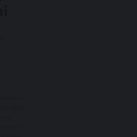
ni
a
dal
timizzando 
iù soggetti 
no 20 
tivo e il 
 in campo 