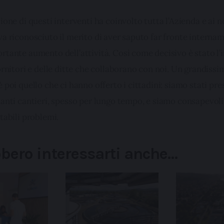
ione di questi interventi ha coinvolto tutta l’Azienda e ai no
'Utente accetta di memorizzare tutti i cookie sul dispositivo per le
a riconosciuto il merito di aver saputo far fronte internam
’Utente può gestire direttamente le proprie preferenze selezionan
rtante aumento dell’attività. Così come decisivo è stato l
della condivisione di informazioni sopra indicata.
ornitori e delle ditte che collaborano con noi. Un grandissi
 poi quello che ci hanno offerto i cittadini: siamo stati pres
"X" posizionata in alto a destra in questo banner l’Utente rifiuta t
 La chiusura del presente banner comporta il permanere delle imp
anti cantieri, spesso per lungo tempo, e siamo consapevoli 
 navigazione in assenza di cookie o altri sistemi di tracciamento 
tabili problemi. 
 corretta visualizzazione della pagina.
bero interessarti anche…