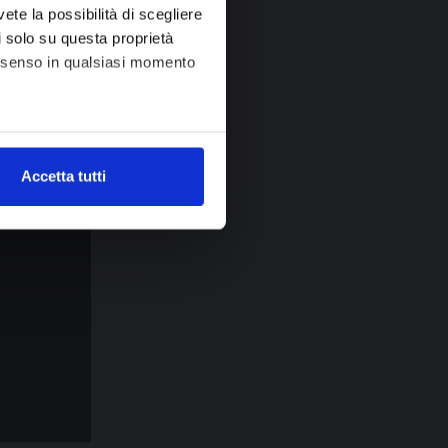
i alla
vete la possibilità di scegliere
tter!
li solo su questa proprietà
consenso in qualsiasi momento
ITI
alche metro,
Accetta tutti
e specifiche (impronte
ezione dettagli
. Puoi
tà di base quali la navigazione
e con i consensi dallo stesso
b, per personalizzare contenuti
 l’Utente utilizza il nostro
cial media, potrebbero
no raccolto dal suo utilizzo