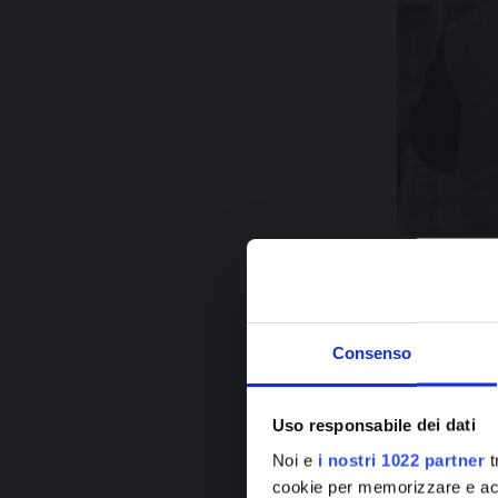
Il progetto 
livello nazi
Consenso
interventi p
dei 46 servi
Uso responsabile dei dati
capoluoghi d
Noi e
i nostri 1022 partner
t
più importan
cookie per memorizzare e acce