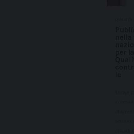
QUALITÀ 
Publ
nella
nazio
per l
Quali
contr
le
Tempi ra
accessib
chiarezz
relazion
cittadin