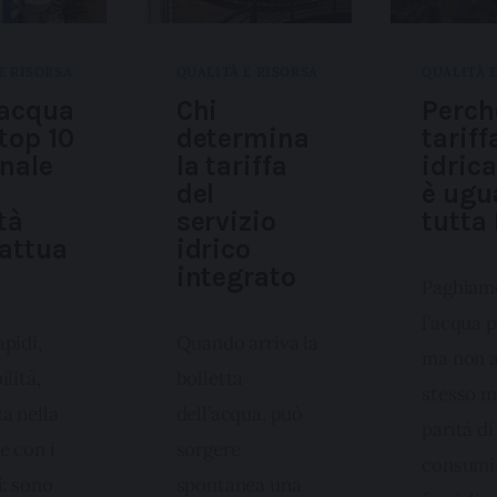
E RISORSA
QUALITÀ E RISORSA
QUALITÀ 
iacqua
Chi
Perch
 top 10
determina
tariff
nale
la tariffa
idric
a
del
è ugu
tà
servizio
tutta 
attua
idrico
integrato
Paghiamo
l’acqua p
pidi,
Quando arriva la
ma non a
ilità,
bolletta
stesso m
a nella
dell’acqua, può
parità di
e con i
sorgere
consumi
i: sono
spontanea una