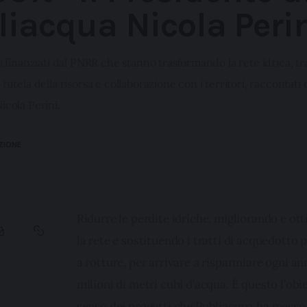
liacqua Nicola Peri
i finanziati dal PNRR che stanno trasformando la rete idrica, tr
tutela della risorsa e collaborazione con i territori, raccontati 
icola Perini.
ZIONE
Ridurre le perdite idriche, migliorando e ot
la rete e sostituendo i tratti di acquedotto p
a rotture, per arrivare a risparmiare ogni an
milioni di metri cubi d’acqua. È questo l’obiet
senso dei progetti che Publiacqua ha messo