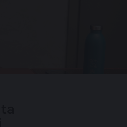
lta
i