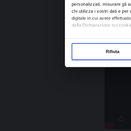
risparmio en
personalizzati, misurare gli an
potabilizzaz
chi utilizza i vostri dati e pe
digitale in cui avete effettua
dalla Dichiarazione sui cookie
Con il tuo consenso, vorrem
raccogliere informazi
Rifiuta
Identificare il tuo di
digitali).
Approfondisci come vengono el
modificare o ritirare il tuo 
Utilizziamo dei cookie tecnici
sulle pagine e l'accesso alle 
prestati, i cookie possono ess
ed annunci e per fornire funzi
sito con i nostri partner. Tal
combinare le informazioni rice