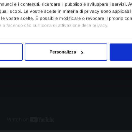
Iscrivit
ergetico e la riduzione dei prodotti chimici usati nella 
nunci e i contenuti, ricercare il pubblico e sviluppare i servizi. A
newsle
ione. 
r quali scopi. Le vostre scelte in materia di privacy sono applicabi
to le vostre scelte. È possibile modificare o revocare il proprio 
 o facendo clic sull'icona di attivazione della privacy.
ISCRIV
mo anche:
oni sulla tua posizione geografica, con un'approssimazione di qu
Personalizza
spositivo, scansionandolo attivamente alla ricerca di caratteristich
aborati i tuoi dati personali e imposta le tue preferenze nella
s
consenso in qualsiasi momento dalla Dichiarazione sui cookie.
 necessari per rendere fruibile il sito web abilitandone funzionali
aree protette. In linea con le preferenze manifestate dall’Utente 
ere inoltre utilizzati per analizzare il traffico sul nostro sito we
onalità dei social media, condividendo informazioni sul modo in cui
i soggetti, che si occupano di analisi dei dati web, pubblicità e so
vute con altre informazioni che l’Utente ha fornito loro o che han