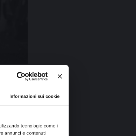
icato a 
su 
Informazioni sui cookie
2 Comuni, 
i, tra cui i 
si rivela 
utilizzando tecnologie come i
nche per il 
re annunci e contenuti