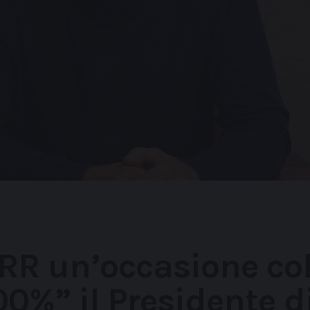
RR un’occasione co
00%” il Presidente d