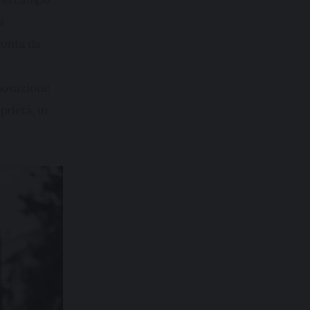
a 
ronta da 
novazione 
rietà, in 