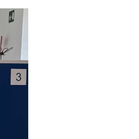
 finalità sopra indicate.
do i singoli cookie desiderati
utti i cookie con la sola
ostazioni di default e
ad esclusione di quelli