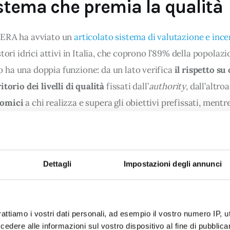
stema che premia la qualità
ERA ha avviato un 
articolato sistema di valutazione e inc
stori idrici attivi in Italia, che coprono l’89% della popolazio
ha una doppia funzione: da un lato verifica 
il rispetto su 
itorio dei livelli di qualità
 fissati dall’
authority
, dall’altro
omici
 a chi realizza e supera gli obiettivi prefissati, ment
hi resta indietro. Dopo una prima fase di rodaggio le sanzion
ono entrati pienamente a regime dal biennio 2020-2021.
Dettagli
Impostazioni degli annunci
contrattuale prende in considerazione 
la parte “commerci
to ciò che interessa la relazione diretta con gli utenti. Anal
unica e interagisce con i cittadini, misurando tempi, modal
rattiamo i vostri dati personali, ad esempio il vostro numero IP, 
delle prestazioni offerte. La valutazione si avvale di due 
dere alle informazioni sul vostro dispositivo al fine di pubblica