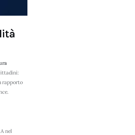
lità
ura 
ittadini: 
n rapporto 
nce.
RA nel