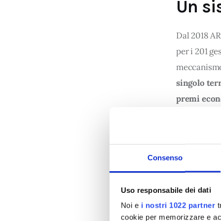
Un si
Dal 2018 AR
per i 201 ge
meccanismo 
singolo terr
premi econ
penali 
per c
incentivi s
Consenso
La Qualità 
legata a tut
Uso responsabile dei dati
gestore com
Noi e
i nostri 1022 partner
t
trasparenza 
cookie per memorizzare e acce