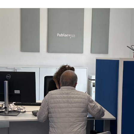
'Utente accetta di memorizzare tutti i cookie sul dispositivo per le
’Utente può gestire direttamente le proprie preferenze selezionan
della condivisione di informazioni sopra indicata.
"X" posizionata in alto a destra in questo banner l’Utente rifiuta t
 La chiusura del presente banner comporta il permanere delle imp
 navigazione in assenza di cookie o altri sistemi di tracciamento 
 corretta visualizzazione della pagina.