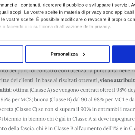
che riguardano 
l’avvio e la cessazione del rapporto contra
nunci e i contenuti, ricercare il pubblico e sviluppare i servizi. A
e del rapporto contrattuale e l’accessibilità del servizio 
r quali scopi. Le vostre scelte in materia di privacy sono applicabi
to le vostre scelte. È possibile modificare o revocare il proprio 
questi elementi sono composti rispettivamente da 18 e 24 in
 o facendo clic sull'icona di attivazione della privacy.
 monitorare singoli aspetti.
mo anche:
oni sulla tua posizione geografica, con un'approssimazione di qu
lista sono inclusi ad esempio i tempi dei 
preventivi
 per all
Personalizza
spositivo, scansionandolo attivamente alla ricerca di caratteristich
i delle 
volture
 e di emissione della 
bolletta dell’acqua
, il b
o dei punti di contatto con l’utenza, la puntualità nelle ri
aborati i tuoi dati personali e imposta le tue preferenze nella
s
consenso in qualsiasi momento dalla Dichiarazione sui cookie.
itte dei clienti. In base ai risultati ottenuti, 
viene attribui
alità
: ottima (Classe A) se vengono centrati oltre il 98% degl
 necessari per rendere fruibile il sito web abilitandone funzionali
l 95% per MC2; buona (Classe B) dal 90 al 98% per MC1 e da
aree protette. In linea con le preferenze manifestate dall’Utente 
ere inoltre utilizzati per analizzare il traffico sul nostro sito we
screta (Classe C) se non si supera il 90% in entrambi i mac
onalità dei social media, condividendo informazioni sul modo in cui
Di biennio in biennio chi è già in Classe A si deve impegnare 
i soggetti, che si occupano di analisi dei dati web, pubblicità e so
 della fascia, chi è in Classe B all’aumento dell’1% e in C 
vute con altre informazioni che l’Utente ha fornito loro o che han