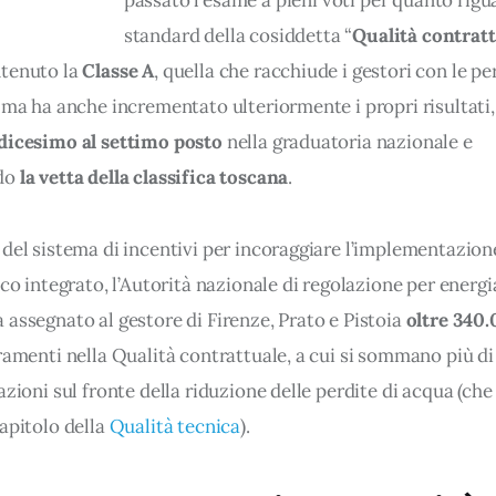
passato l’esame a pieni voti per quanto rigua
standard della cosiddetta “
Qualità contrat
tenuto la 
Classe A
, quella che racchiude i gestori con le p
 ma ha anche incrementato ulteriormente i propri risultati,
dicesimo al settimo posto
 nella graduatoria nazionale e 
do 
la vetta della classifica toscana
.
del sistema di incentivi per incoraggiare l’implementazione
ico integrato, l’Autorità nazionale di regolazione per energia,
assegnato al gestore di Firenze, Prato e Pistoia 
oltre 340
ramenti nella Qualità contrattuale, a cui si sommano più di
 azioni sul fronte della riduzione delle perdite di acqua (che
apitolo della 
Qualità tecnica
).