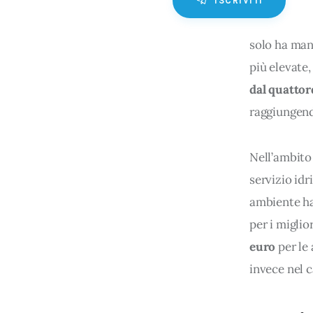
ISCRIVITI
solo ha man
più elevate,
dal quattor
raggiungen
Nell’ambito 
servizio idr
ambiente ha 
per i miglio
euro 
per le
invece nel c