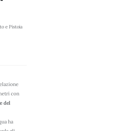
to e Pistoia
relazione 
metri con 
 del 
qua ha 