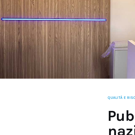
QUALITÀ E RI
Pub
naz