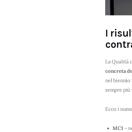
I risu
contr
La Qualità c
concreta del
nel biennio
sempre più v
Ecco i numer
MC1
– n