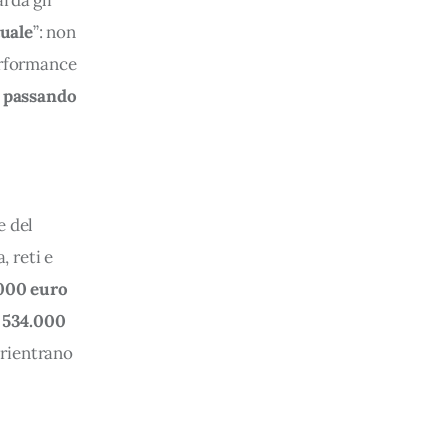
rda gli 
tuale
”: non 
erformance 
 
passando 
 del 
 reti e 
.000 euro
 
534.000 
 rientrano 