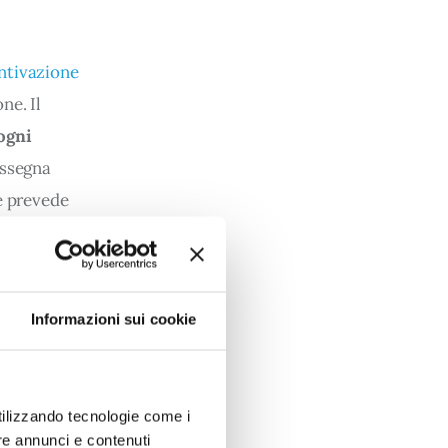
entivazione
ne. Il 
ogni 
assegna 
re prevede 
i e gli 
Informazioni sui cookie
ale”
, ossia è 
izza come il 
ità e 
utilizzando tecnologie come i
macro-
re annunci e contenuti