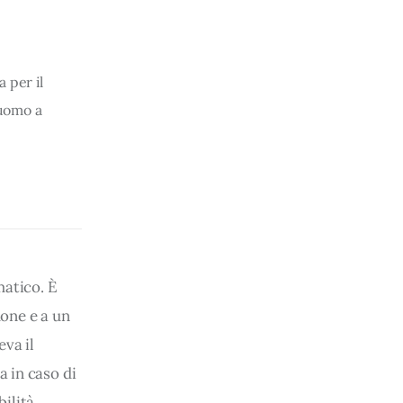
 per il
“uomo a
matico. È 
one e a un 
va il 
 in caso di 
ilità 