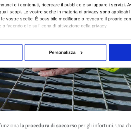
nunci e i contenuti, ricercare il pubblico e sviluppare i servizi. A
r quali scopi. Le vostre scelte in materia di privacy sono applicabi
to le vostre scelte. È possibile modificare o revocare il proprio 
 o facendo clic sull'icona di attivazione della privacy.
mo anche:
oni sulla tua posizione geografica, con un'approssimazione di qu
Personalizza
spositivo, scansionandolo attivamente alla ricerca di caratteristich
aborati i tuoi dati personali e imposta le tue preferenze nella
s
consenso in qualsiasi momento dalla Dichiarazione sui cookie.
 necessari per rendere fruibile il sito web abilitandone funzionali
aree protette. In linea con le preferenze manifestate dall’Utente 
ere inoltre utilizzati per analizzare il traffico sul nostro sito we
onalità dei social media, condividendo informazioni sul modo in cui
i soggetti, che si occupano di analisi dei dati web, pubblicità e so
funziona 
la procedura di soccorso 
per gli infortuni. Una c
vute con altre informazioni che l’Utente ha fornito loro o che han