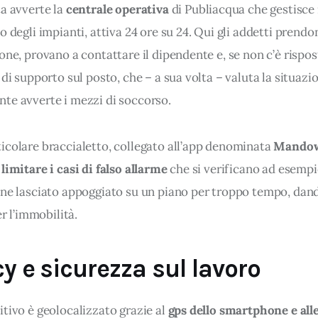
a avverte la 
centrale operativa
 di Publiacqua che gestisce i
o degli impianti, attiva 24 ore su 24. Qui gli addetti prendo
'Utente accetta di memorizzare tutti i cookie sul dispositivo per le
one, provano a contattare il dipendente e, se non c’è rispos
’Utente può gestire direttamente le proprie preferenze selezionan
 di supporto sul posto, che – a sua volta – valuta la situazi
della condivisione di informazioni sopra indicata.
te avverte i mezzi di soccorso.
"X" posizionata in alto a destra in questo banner l’Utente rifiuta t
 La chiusura del presente banner comporta il permanere delle imp
icolare braccialetto, collegato all’app denominata 
Mandow
 navigazione in assenza di cookie o altri sistemi di tracciamento 
 
limitare i casi di falso allarme
 che si verificano ad esempi
 corretta visualizzazione della pagina.
ene lasciato appoggiato su un piano per troppo tempo, dando
er l’immobilità.
cy e sicurezza sul lavoro
tivo è geolocalizzato grazie al 
gps dello smartphone e alle