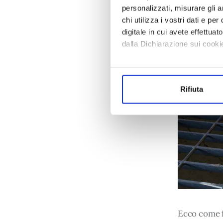
personalizzati, misurare gli an
chi utilizza i vostri dati e pe
digitale in cui avete effettua
dalla Dichiarazione sui cookie
Con il tuo consenso, vorrem
raccogliere informazi
Rifiuta
Identificare il tuo di
digitali).
Approfondisci come vengono el
modificare o ritirare il tuo 
Utilizziamo dei cookie tecnici
sulle pagine e l'accesso alle 
prestati, i cookie possono ess
ed annunci e per fornire funzi
sito con i nostri partner. Tal
Ecco come 
combinare le informazioni rice