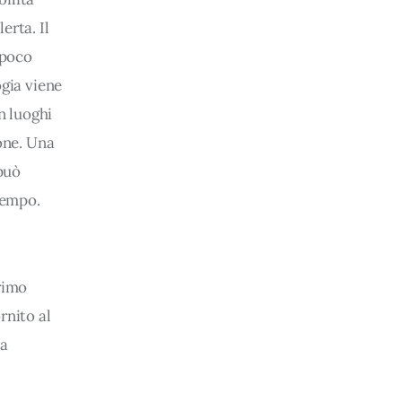
erta. Il 
 poco 
gia viene 
n luoghi 
one. Una 
può 
tempo.
rimo 
rnito al 
a 