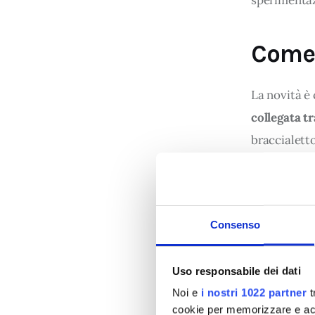
sperimenta
Come 
La novità è 
collegata t
braccialetto
cellulare. Q
entra in fun
tecnico rest
Consenso
device
 inve
“disinnescat
Uso responsabile dei dati
Noi e
i nostri 1022 partner
t
cookie per memorizzare e acce