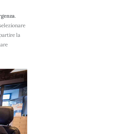
 
ergenza
. 
 selezionare 
partire la 
are 