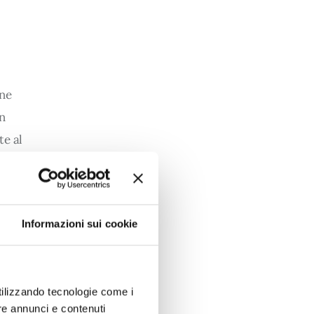
ne 
n 
e al 
 repentini 
ui il 
i), il 
Informazioni sui cookie
e 
utilizzando tecnologie come i
re annunci e contenuti