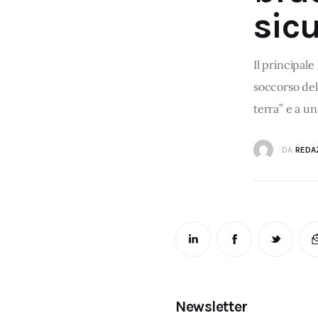
sicu
Il principale
soccorso del 
terra” e a un
DA
REDA
Newsletter