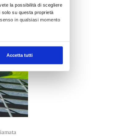
vete la possibilità di scegliere
li solo su questa proprietà
consenso in qualsiasi momento
alche metro,
Accetta tutti
e specifiche (impronte
ezione dettagli
. Puoi
tà di base quali la navigazione
e con i consensi dallo stesso
b, per personalizzare contenuti
 l’Utente utilizza il nostro
cial media, potrebbero
hiamata 
no raccolto dal suo utilizzo