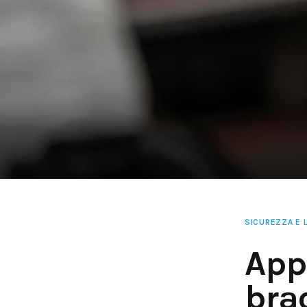
SICUREZZA E L
App
brac