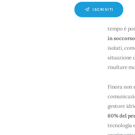
ISCRIVITI
tempo è poss
in soccorso 
isolati, com
situazione d
risultare mo
Finora non 
comunicazion
gestore idri
60% del per
tecnologia e