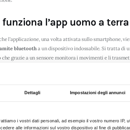
zione.
funziona l’app uomo a terra
che l’applicazione, una volta attivata sullo smartphone, vie
ramite bluetooth
 a un dispositivo indossabile. Si tratta di u
 che grazie a un sensore monitora i movimenti e li trasmett
uando si verificano impatti violenti e spostamenti verticali
zione la procedura per la richiesta di soccorso. Nel caso in c
i fermo oltre il tempo prestabilito (in questo caso 120 second
Dettagli
Impostazioni degli annunci
ce emette un 
segnale acustico di pre-allerta
 e, se non vien
o” in breve tempo, scatta l’allarme vero e proprio.
rattiamo i vostri dati personali, ad esempio il vostro numero IP, 
dere alle informazioni sul vostro dispositivo al fine di pubblica