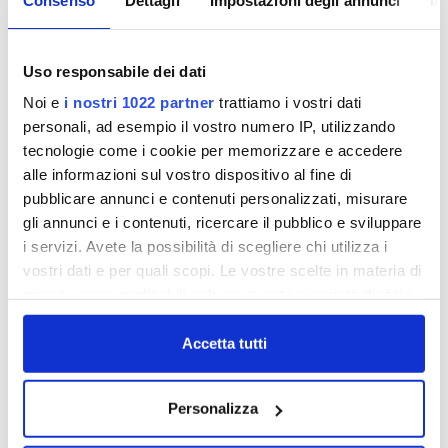
Uso responsabile dei dati
Noi e
i nostri 1022 partner
trattiamo i vostri dati
personali, ad esempio il vostro numero IP, utilizzando
tecnologie come i cookie per memorizzare e accedere
alle informazioni sul vostro dispositivo al fine di
pubblicare annunci e contenuti personalizzati, misurare
gli annunci e i contenuti, ricercare il pubblico e sviluppare
i servizi. Avete la possibilità di scegliere chi utilizza i
SOSTENIBILITÀ
vostri dati e per quali scopi. Le vostre scelte in materia di
Art bonus e mecenatismo 3.0.
privacy sono applicabili solo su questa proprietà digitale
in cui avete effettuato le vostre scelte. È possibile
Cos’è e come funziona
modificare o revocare il proprio consenso in qualsiasi
Accetta tutti
momento dalla Dichiarazione sui cookie o facendo clic
Il mecenatismo nel terzo millennio ha un nome preciso, si
sull'icona di attivazione della privacy.
chiama Art Bonus. Si fa un gran parlare dell’aiuto che piccoli
Personalizza
e grandi sostenitori - dai privati cittadini alle imprese più
Con il tuo consenso, vorremmo anche:
strutturate - possono mettere a disposizione dello