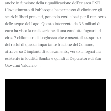
anche in funzione della riqualificazione dell’ex area ENEL.
L’investimento di Publiacqua ha permesso di eliminare gli
scarichi liberi presenti, ponendo così le basi per il recupero
delle acque del Lago. Questo intervento da 3,6 milioni di
euro ha visto la realizzazione di una condotta fognaria di
circa 7 chilometri di lunghezza che consente il trasporto
dei reflui di questa importante frazione del Comune,
attraverso 2 impianti di sollevamento, verso la fognatura
esistente in località Bomba e quindi al Depuratore di San
Giovanni Valdarno. .