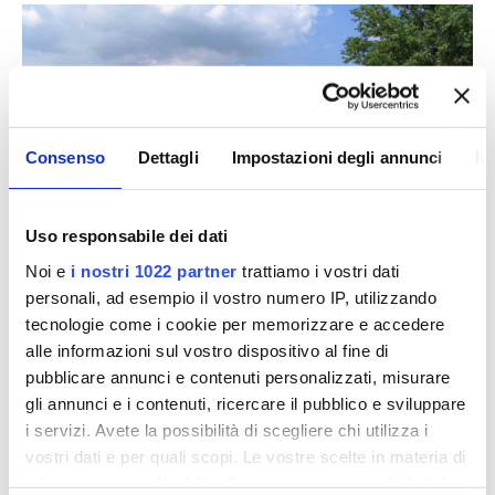
Consenso
Dettagli
Impostazioni degli annunci
In
Uso responsabile dei dati
Noi e
i nostri 1022 partner
trattiamo i vostri dati
personali, ad esempio il vostro numero IP, utilizzando
tecnologie come i cookie per memorizzare e accedere
alle informazioni sul vostro dispositivo al fine di
pubblicare annunci e contenuti personalizzati, misurare
gli annunci e i contenuti, ricercare il pubblico e sviluppare
FOCUS
i servizi. Avete la possibilità di scegliere chi utilizza i
Sistemazione fognaria Rignano
vostri dati e per quali scopi. Le vostre scelte in materia di
sull’Arno
privacy sono applicabili solo su questa proprietà digitale