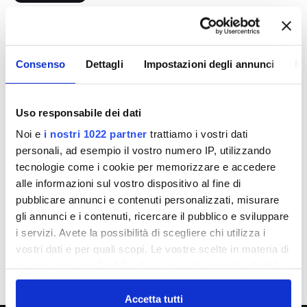
La centrale idroelettrica del lago
di Bilancino
Consenso
Dettagli
Impostazioni degli annunci
In
Da una parte “cassaforte” d’acqua dolce per fronteggiare le
siccità, dall’altra serbatoio strategico di energia pulita. Il
lago di Bilancino, con la sua centrale idroelettrica, è un
Uso responsabile dei dati
esempio di come si possa coniugare la gestione
Noi e
i nostri 1022 partner
trattiamo i vostri dati
dell’approvvigionamento potabile con le opportunità di
personali, ad esempio il vostro numero IP, utilizzando
produzione di elettricità a basso impatto ambientale. Lo
tecnologie come i cookie per memorizzare e accedere
specchio d’acqua, creato durante gli anni…
alle informazioni sul vostro dispositivo al fine di
pubblicare annunci e contenuti personalizzati, misurare
24 GENNAIO 2025
0
DA
REDAZIONE
gli annunci e i contenuti, ricercare il pubblico e sviluppare
i servizi. Avete la possibilità di scegliere chi utilizza i
LEGGI DI PIÙ
vostri dati e per quali scopi. Le vostre scelte in materia di
privacy sono applicabili solo su questa proprietà digitale
in cui avete effettuato le vostre scelte. È possibile
modificare o revocare il proprio consenso in qualsiasi
Accetta tutti