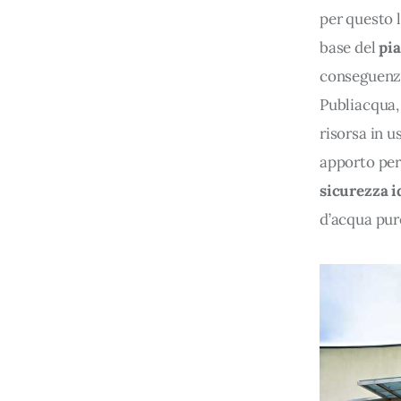
per questo l
base del 
pia
conseguenza
Publiacqua, 
risorsa in u
apporto per 
sicurezza i
d’acqua pure