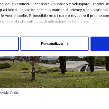
nunci e i contenuti, ricercare il pubblico e sviluppare i servizi. A
r quali scopi. Le vostre scelte in materia di privacy sono applicabi
to le vostre scelte. È possibile modificare o revocare il proprio 
 o facendo clic sull'icona di attivazione della privacy.
mo anche:
oni sulla tua posizione geografica, con un'approssimazione di qu
Personalizza
spositivo, scansionandolo attivamente alla ricerca di caratteristich
aborati i tuoi dati personali e imposta le tue preferenze nella
s
consenso in qualsiasi momento dalla Dichiarazione sui cookie.
 necessari per rendere fruibile il sito web abilitandone funzionali
aree protette. In linea con le preferenze manifestate dall’Utente 
ere inoltre utilizzati per analizzare il traffico sul nostro sito we
Davide Virdis
onalità dei social media, condividendo informazioni sul modo in cui
i soggetti, che si occupano di analisi dei dati web, pubblicità e so
vute con altre informazioni che l’Utente ha fornito loro o che han