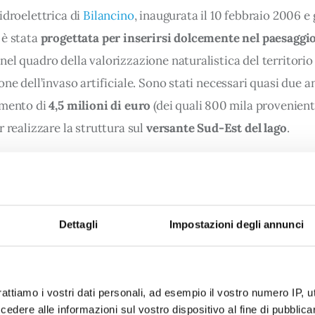
idroelettrica di 
Bilancino
, inaugurata il 10 febbraio 2006 e 
è stata 
progettata per inserirsi dolcemente nel paesaggio
 nel quadro della valorizzazione naturalistica del territorio
one dell’invaso artificiale. Sono stati necessari quasi due an
imento di 
4,5 milioni di euro
 (dei quali 800 mila provenient
r realizzare la struttura sul 
versante Sud-Est del lago
.
o, dalle forme sinuose e nascosto dal declivio naturale, sor
lo sbarramento creato dalla diga, lungo il corso della Sieve
rato
. Una struttura di interesse, anche dal punto di vista 
Dettagli
Impostazioni degli annunci
co, che periodicamente è accessibile al pubblico per visite
la comprensione del 
ciclo dell’acqua
 e del processo per ott
onti rinnovabili.
rattiamo i vostri dati personali, ad esempio il vostro numero IP, 
dere alle informazioni sul vostro dispositivo al fine di pubblica