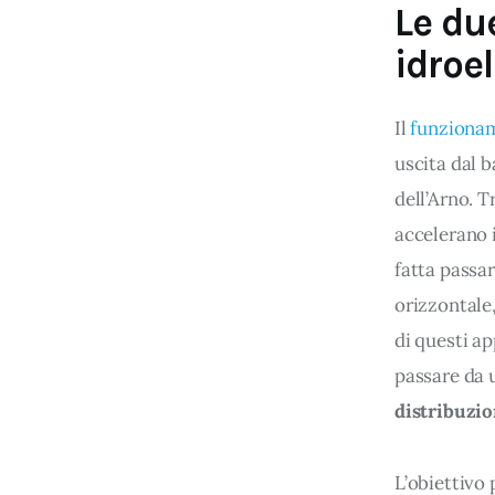
dei loro servizi.
Le du
idroel
Cliccando su "Accetta tutti", l
Cliccando su "Personalizza" l
Il 
funziona
e le terze parti destinatarie 
uscita dal b
Cliccando su "Rifiuta" o sulla 
dell’Arno. T
eccezione dei cookie tecnici.
accelerano i
dunque la continuazione della
fatta passar
tecnici indispensabili per una
orizzontale,
di questi ap
passare da 
distribuzio
L’obiettivo 