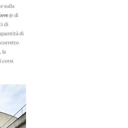
e sulla 
ieve
 (e di 
i di 
quantità di 
l corretto 
 la 
i corsi 