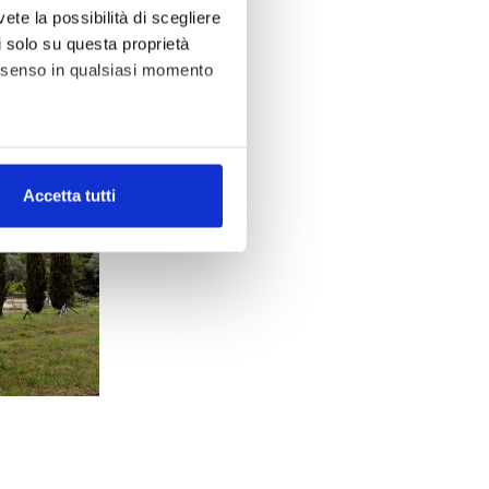
vete la possibilità di scegliere
li solo su questa proprietà
consenso in qualsiasi momento
alche metro,
Accetta tutti
e specifiche (impronte
ezione dettagli
. Puoi
tà di base quali la navigazione
e con i consensi dallo stesso
b, per personalizzare contenuti
 l’Utente utilizza il nostro
cial media, potrebbero
no raccolto dal suo utilizzo