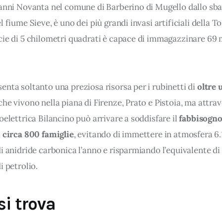
 anni Novanta nel comune di Barberino di Mugello dallo sb
l fiume Sieve, è uno dei più grandi invasi artificiali della T
cie di 5 chilometri quadrati è capace di immagazzinare 69 m
nta soltanto una preziosa risorsa per i rubinetti di 
oltre 
che vivono nella piana di Firenze, Prato e Pistoia, ma attrav
oelettrica Bilancino può arrivare a soddisfare il 
fabbisogno
i circa 800 famiglie
, evitando di immettere in atmosfera 6.1
i anidride carbonica l’anno e risparmiando l’equivalente di 
i petrolio.
si trova