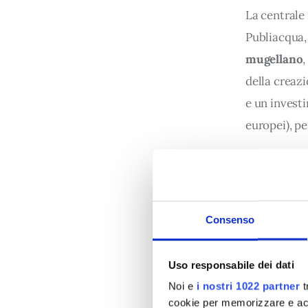
La centrale 
Publiacqua, 
mugellano
,
della creazi
e un invest
europei), pe
Il fabbricat
distanza dal
parte inter
Consenso
architettoni
dedicate al
Uso responsabile dei dati
energia da f
Noi e
i nostri 1022 partner
t
cookie per memorizzare e acce