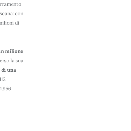
arramento 
oscana: con 
ilioni di 
un milione 
erso la sua 
 di una 
12 
1.956 