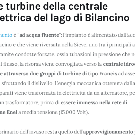
e turbine della centrale
ettrica del lago di Bilancino
'Utente accetta di memorizzare tutti i cookie sul dispositivo per le
’Utente può gestire direttamente le proprie preferenze selezionan
mento
 è “
ad acqua fluente
”: l’impianto è alimentato dall’acq
della condivisione di informazioni sopra indicata.
acino e che viene riversata nella Sieve, uno tra i principali a
"X" posizionata in alto a destra in questo banner l’Utente rifiuta t
ramite condotte forzate, ossia tubazioni in pressione che n
 La chiusura del presente banner comporta il permanere delle imp
l flusso, la risorsa viene convogliata verso la 
centrale idro
 navigazione in assenza di cookie o altri sistemi di tracciamento 
e 
attraverso due gruppi di turbine di tipo Francis
 ad asse
 corretta visualizzazione della pagina.
 sfruttando il dislivello. L’energia meccanica ottenuta dall
parati viene trasformata in elettricità da un alternatore, pe
un trasformatore, prima di essere 
immessa nella rete di 
ne Enel
 a media tensione (15.000 Volt).
primario dell’invaso resta quello dell’
approvvigionamento 