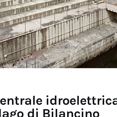
entrale idroelettric
lago di Bilancino