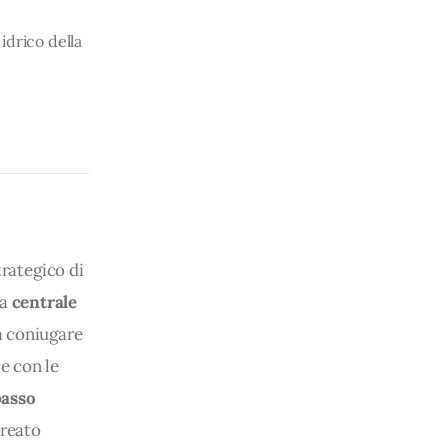
idrico della
 
trategico di 
a 
centrale 
a coniugare 
e con le 
basso 
reato 