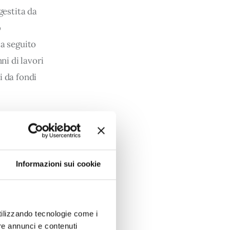
gestita da 
 
 a seguito 
ni di lavori 
i da fondi 
ge a poca 
 ed 
è in 
Informazioni sui cookie
 didattiche 
enere 
utilizzando tecnologie come i
re annunci e contenuti