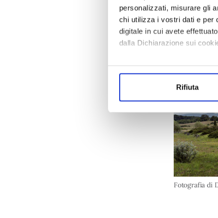
personalizzati, misurare gli an
chi utilizza i vostri dati e pe
digitale in cui avete effettua
dalla Dichiarazione sui cookie
Con il tuo consenso, vorrem
raccogliere informazi
Rifiuta
Identificare il tuo di
digitali).
Approfondisci come vengono el
modificare o ritirare il tuo 
Utilizziamo dei cookie tecnici
sulle pagine e l'accesso alle 
prestati, i cookie possono ess
Fotografia di 
ed annunci e per fornire funzi
sito con i nostri partner. Tal
combinare le informazioni rice