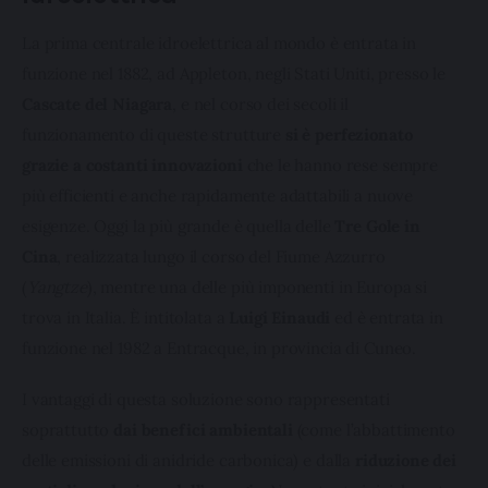
Utilizziamo dei cookie tecnici necessari per rendere
fruibile il sito web abilitandone funzionalità di base quali la
La prima centrale idroelettrica al mondo è entrata in 
navigazione sulle pagine e l'accesso alle aree protette. In
funzione nel 1882, ad Appleton, negli Stati Uniti, presso le 
linea con le preferenze manifestate dall’Utente e con i
Cascate del Niagara
, e nel corso dei secoli il 
consensi dallo stesso prestati, i cookie possono essere
funzionamento di queste strutture 
si è perfezionato 
inoltre utilizzati per analizzare il traffico sul nostro sito
grazie a costanti innovazioni
 che le hanno rese sempre 
web, per personalizzare contenuti ed annunci e per
fornire funzionalità dei social media, condividendo
più efficienti e anche rapidamente adattabili a nuove 
informazioni sul modo in cui l’Utente utilizza il nostro sito
esigenze. Oggi la più grande è quella delle 
Tre Gole in 
con i nostri partner. Tali soggetti, che si occupano di
Cina
, realizzata lungo il corso del Fiume Azzurro 
analisi dei dati web, pubblicità e social media, potrebbero
(
Yangtze
), mentre una delle più imponenti in Europa si 
combinare le informazioni ricevute con altre informazioni
trova in Italia. È intitolata a 
Luigi Einaudi 
ed è entrata in 
che l’Utente ha fornito loro o che hanno raccolto dal suo
funzione nel 1982 a Entracque, in provincia di Cuneo.
utilizzo dei loro servizi.
I vantaggi di questa soluzione sono rappresentati 
Cliccando su "Accetta tutti", l'Utente accetta di
memorizzare tutti i cookie sul dispositivo per le finalità
soprattutto 
dai benefici ambientali
 (come l’abbattimento 
sopra indicate.
delle emissioni di anidride carbonica) e dalla 
riduzione dei 