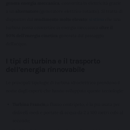
genera energia meccanica
, convertita in elettricità grazie 
a un 
alternatore
 (generatore elettrico rotante). Si tratta di 
dispositivi dal 
rendimento molto elevato
: 
si stima
 che una 
turbina possa convertire in energia meccanica 
oltre il 
90% dell’energia cinetica
 generata dal passaggio 
dell’acqua.
I tipi di turbina e il trasporto
dell’energia rinnovabile
Le principali tipologie di turbina idroelettrica prendono il 
nome dagli esperti che hanno sviluppato queste tecnologie:
Turbina
Francis
,a flusso centripeto, è la più usata per
dislivelli medi e portate di acqua da 2 a 100 metri cubi al
secondo;