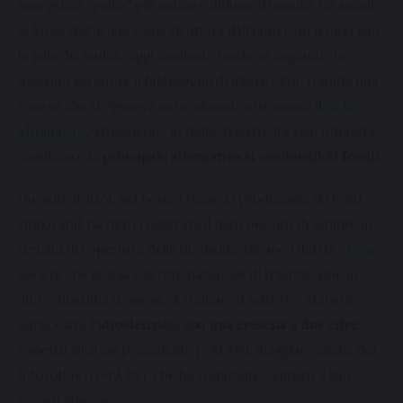
energetica “pulita” più antica e diffusa al mondo. Da secoli 
la forza dell’acqua viene sfruttata dall’uomo, un tempo con 
le pale dei mulini, oggi mediante moderni impianti che 
possono garantire il fabbisogno di intere città, tramite una 
risorsa che si rigenera naturalmente attraverso il 
ciclo 
idrologico
. Attualmente, in Italia, l’elettricità così ottenuta 
costituisce la 
principale alternativa ai combustibili fossili
.
Durante il 2024, nel nostro Paese la produzione da fonti 
rinnovabili ha fatto registrare il dato più alto di sempre in 
termini di copertura della domanda, dicono i dati di 
Terna
, 
società che gestisce la rete nazionale di trasmissione in 
alta e altissima tensione. A trainare il settore è stato in 
particolare 
l’idroelettrico, con una crescita a due cifre
rispetto all’anno precedente (+30,4%), maggiore anche del 
fotovoltaico (+19,3%), che ha comunque segnato il suo 
record storico.