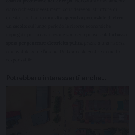
costi di produzione dell’energia
. Nonostante inizialmente 
Cliccando su "Personalizza" l’Utente può gestire
siano richiesti investimenti considerevoli, strutture di 
direttamente le proprie preferenze selezionando i singoli
questo tipo hanno 
una vita operativa potenziale di circa 
cookie desiderati e le terze parti destinatarie della
un secolo
: sul lungo periodo le risorse economiche 
condivisione di informazioni sopra indicata.
impiegate per la costruzione sono compensate 
dalla bassa 
Cliccando su "Rifiuta" o sulla "X" posizionata in alto a
spesa per generare elettricità pulita
, grazie a una risorsa 
destra in questo banner l’Utente rifiuta tutti i cookie con la
rinnovabile come l’acqua. Un tesoro da gestire in modo 
sola eccezione dei cookie tecnici. La chiusura del
responsabile.
presente banner comporta il permanere delle
impostazioni di default e dunque la continuazione della
Potrebbero interessarti anche…
navigazione in assenza di cookie o altri sistemi di
tracciamento ad esclusione di quelli tecnici indispensabili
per una corretta visualizzazione della pagina.