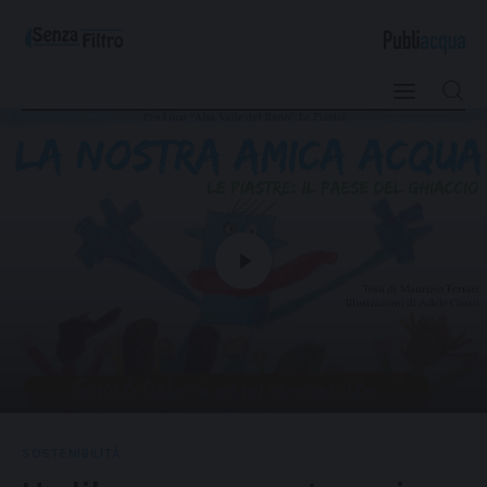
Qualità e Risorsa
Sostenibilità
Innovazione
Sicurezza e Legalità
SOSTENIBILITÀ