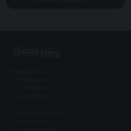
LASCIA UN COMMENTO
Publiacqua S.p.A.
Via Villamagna 90/C – 50126 FI
Tel. +39 055688903
Fax +39 0556862495
Cap. Soc. 150.280.056,72 i.v.
Reg Imprese Firenze
C.F. e P.I. 05040110487