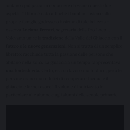
aiutano i più piccoli a conoscere da vicino questi due 
aspetti. “Il libro è nato affinché i bambini insieme alle 
proprie famiglie godessero insieme di tale bellezza – 
osserva 
Luciana Ferrari
, segretaria della Pro Loco -. 
Volevamo unire la 
tradizione 
della Valle del Ghiaccio con il 
futuro e le nuove generazioni
. Non si tratta di un semplice 
libretto: racchiude tutta la passione delle persone che 
abitano nella zona. La ghiacciaia un tempo rappresentava 
una fonte di vita
. Certo, era un lavoro molto duro, però le 
persone erano molto felici di recuperare l’acqua e il 
ghiaccio e farne tesoro”. Il volume è indirizzato in 
particolare alle alunne e agli alunni delle scuole primarie.