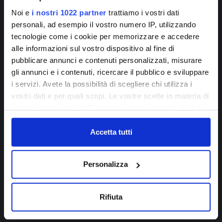
Noi e
i nostri 1022 partner
trattiamo i vostri dati
personali, ad esempio il vostro numero IP, utilizzando
tecnologie come i cookie per memorizzare e accedere
alle informazioni sul vostro dispositivo al fine di
pubblicare annunci e contenuti personalizzati, misurare
Iscriviti alla
gli annunci e i contenuti, ricercare il pubblico e sviluppare
newsletter!
i servizi. Avete la possibilità di scegliere chi utilizza i
vostri dati e per quali scopi. Le vostre scelte in materia di
privacy sono applicabili solo su questa proprietà digitale
ISCRIVITI
in cui avete effettuato le vostre scelte. È possibile
modificare o revocare il proprio consenso in qualsiasi
Accetta tutti
momento dalla Dichiarazione sui cookie o facendo clic
sull'icona di attivazione della privacy.
La passeggiata interessa le località di Le Piastre, Erba 
Personalizza
Minuta, Vivaio, Botro, Le Forri, per ritornare a Le Piastre 
Con il tuo consenso, vorremmo anche:
percorrendo anche un tratto della 
Ghiacciaia della 
raccogliere informazioni sulla tua posizione
Rifiuta
Madonnina
, parte dell’Ecomuseo della Montagna 
geografica, con un'approssimazione di qualche
Pistoiese. La singolare costruzione è l’unica struttura di 
metro,