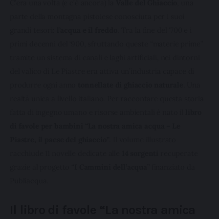
C’era una volta (e c’è ancora) la 
Valle del Ghiaccio
, una 
parte della montagna pistoiese conosciuta per i suoi 
grandi tesori: 
l’acqua e il freddo
. Tra la fine del ‘700 e i 
primi decenni del ‘900, sfruttando queste “materie prime” 
tramite un sistema di canali e laghi artificiali, nei dintorni 
del valico di Le Piastre era attiva un’industria capace di 
produrre ogni anno 
tonnellate di ghiaccio naturale
. Una 
realtà unica a livello italiano. Per raccontare questa storia 
fatta di ingegno umano e risorse ambientali è nato il 
libro 
di favole per bambini “La nostra amica acqua – Le 
Piastre, il paese del ghiaccio”
. Il volume illustrato 
racchiude 11 novelle dedicate alle 
14 sorgenti
 recuperate 
grazie al progetto “
I Cammini dell’acqua
” finanziato da 
Publiacqua.
Il libro di favole “La nostra amica