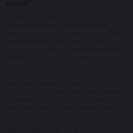
acqua”
La pubblicazione dedicata alla Valle del Ghiaccio, con le 
fiabe di 
Maurizio Ferrari
 e i disegni di 
Adele Giusti
, 
rappresenta la naturale conclusione del percorso che ha 
permesso la riscoperta di fonti, sentieri e tradizioni locali. 
Tutto è nato grazie all’impegno della 
Pro Loco Alta Valle 
Del Reno
 che ha partecipato a due edizioni consecutive 
del 
Bando Ambiente
 di Publiacqua tra il 2022 e il 2023, per 
rendere fruibili i Cammini dell’acqua. “La finalità del libro – 
spiega 
Cinzia Sebastiano
, presidente della Pro Loco – è di 
comunicare ai bambini 
l’importanza e il valore dell’acqua
, 
stimolandoli a riscoprire gli itinerari e l’ambiente dove le 
sorgenti sono presenti, così come l’importanza della cura 
del territorio”.
Pagina dopo pagina, streghe e magie, avventure e sorprese 