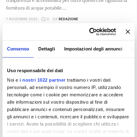
trasparenza e accessibilità per tutto quello che riguarda la
fornitura di acqua potabile.…
7 NOVEMBRE 2025
0
DA
REDAZIONE
LEGGI DI PIÙ
Consenso
Dettagli
Impostazioni degli annunci
In
Uso responsabile dei dati
Noi e
i nostri 1022 partner
trattiamo i vostri dati
personali, ad esempio il vostro numero IP, utilizzando
tecnologie come i cookie per memorizzare e accedere
alle informazioni sul vostro dispositivo al fine di
pubblicare annunci e contenuti personalizzati, misurare
gli annunci e i contenuti, ricercare il pubblico e sviluppare
i servizi. Avete la possibilità di scegliere chi utilizza i
vostri dati e per quali scopi. Le vostre scelte in materia di