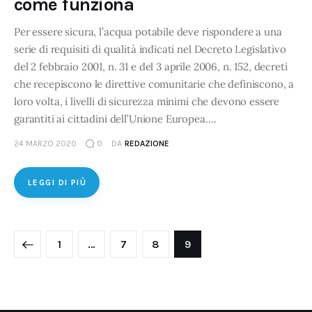
come funziona
utilizzo dei loro servizi.
Per essere sicura, l’acqua potabile deve rispondere a una
Cliccando su "Accetta tutti", l'Utente accetta di
serie di requisiti di qualità indicati nel Decreto Legislativo
memorizzare tutti i cookie sul dispositivo per le finalità
del 2 febbraio 2001, n. 31 e del 3 aprile 2006, n. 152, decreti
sopra indicate.
che recepiscono le direttive comunitarie che definiscono, a
loro volta, i livelli di sicurezza minimi che devono essere
Cliccando su "Personalizza" l’Utente può gestire
garantiti ai cittadini dell’Unione Europea.…
direttamente le proprie preferenze selezionando i singoli
24 MARZO 2020
0
DA
REDAZIONE
cookie desiderati e le terze parti destinatarie della
condivisione di informazioni sopra indicata.
LEGGI DI PIÙ
Cliccando su "Rifiuta" o sulla "X" posizionata in alto a
destra in questo banner l’Utente rifiuta tutti i cookie con la
sola eccezione dei cookie tecnici. La chiusura del
1
…
7
8
9
presente banner comporta il permanere delle
impostazioni di default e dunque la continuazione della
navigazione in assenza di cookie o altri sistemi di
tracciamento ad esclusione di quelli tecnici indispensabili