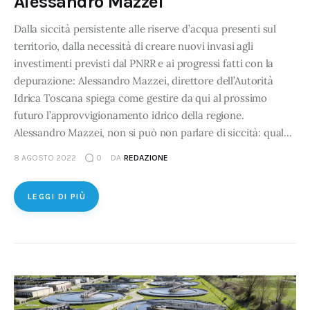
Alessandro Mazzei
che l’Utente ha fornito loro o che hanno raccolto dal suo
utilizzo dei loro servizi.
Dalla siccità persistente alle riserve d’acqua presenti sul
territorio, dalla necessità di creare nuovi invasi agli
Cliccando su "Accetta tutti", l'Utente accetta di
investimenti previsti dal PNRR e ai progressi fatti con la
memorizzare tutti i cookie sul dispositivo per le finalità
depurazione: Alessandro Mazzei, direttore dell’Autorità
sopra indicate.
Idrica Toscana spiega come gestire da qui al prossimo
futuro l’approvvigionamento idrico della regione.
Cliccando su "Personalizza" l’Utente può gestire
Alessandro Mazzei, non si può non parlare di siccità: qual…
direttamente le proprie preferenze selezionando i singoli
cookie desiderati e le terze parti destinatarie della
8 AGOSTO 2022
0
DA
REDAZIONE
condivisione di informazioni sopra indicata.
LEGGI DI PIÙ
Cliccando su "Rifiuta" o sulla "X" posizionata in alto a
destra in questo banner l’Utente rifiuta tutti i cookie con la
sola eccezione dei cookie tecnici. La chiusura del
presente banner comporta il permanere delle
impostazioni di default e dunque la continuazione della
navigazione in assenza di cookie o altri sistemi di
tracciamento ad esclusione di quelli tecnici indispensabili