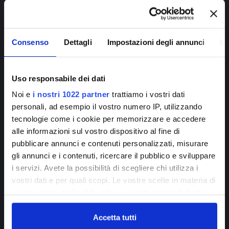
distribuzione all’interno delle stagioni, i cosiddetti eventi 
estremi: tanta pioggia in poche ore anche in Toscana, 
non 
efficace per la ricarica delle falde
”. Per questo è 
Consenso
Dettagli
Impostazioni degli annunci
In
essenziale pensare a una strategia idrica incentrata pure 
su invasi artificiali, che – come successo con il 
lago di 
Uso responsabile dei dati
Bilancino
 durante l’estate 2022 – possano immagazzinare 
Noi e
i nostri 1022 partner
trattiamo i vostri dati
le precipitazioni, preziose per fronteggiare 
periodi di 
personali, ad esempio il vostro numero IP, utilizzando
prolungata mancanza di acqua piovana
.
tecnologie come i cookie per memorizzare e accedere
alle informazioni sul vostro dispositivo al fine di
pubblicare annunci e contenuti personalizzati, misurare
Iscriviti alla
gli annunci e i contenuti, ricercare il pubblico e sviluppare
newsletter!
i servizi. Avete la possibilità di scegliere chi utilizza i
vostri dati e per quali scopi. Le vostre scelte in materia di
privacy sono applicabili solo su questa proprietà digitale
ISCRIVITI
in cui avete effettuato le vostre scelte. È possibile
modificare o revocare il proprio consenso in qualsiasi
Accetta tutti