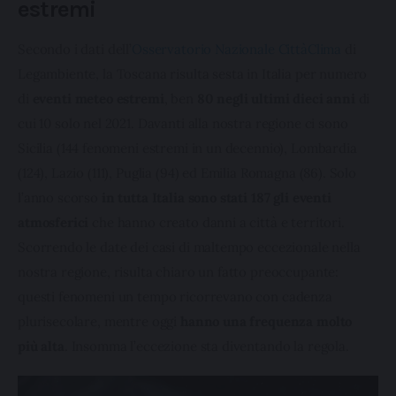
estremi
Secondo i dati dell’
Osservatorio Nazionale CittàClima
 di 
Legambiente, la Toscana risulta sesta in Italia per numero 
di 
eventi meteo estremi
, ben 
80 negli ultimi dieci anni 
di 
cui 10 solo nel 2021. Davanti alla nostra regione ci sono 
Sicilia (144 fenomeni estremi in un decennio), Lombardia 
(124), Lazio (111), Puglia (94) ed Emilia Romagna (86). Solo 
l’anno scorso 
in tutta Italia sono stati 187 gli eventi 
atmosferici
 che hanno creato danni a città e territori. 
Scorrendo le date dei casi di maltempo eccezionale nella 
nostra regione, risulta chiaro un fatto preoccupante: 
questi fenomeni un tempo ricorrevano con cadenza 
plurisecolare, mentre oggi 
hanno una frequenza molto 
più alta
. Insomma l’eccezione sta diventando la regola.