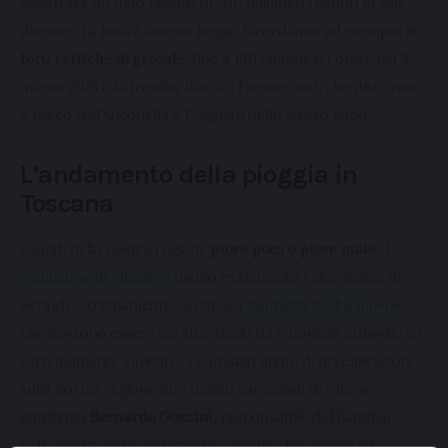
registrare un dato record di  210 millimetri caduti in sole 
due ore. La lista è ancora lunga. Ricordiamo ad esempio le 
forti raffiche di grecale
, fino a 190 chilometri orari, del 5 
marzo 2015 o la tromba d’aria a Firenze sud, che distrusse 
il parco dell’Anconella il 1° agosto dello stesso anno.
L’andamento della pioggia in
Toscana
Quindi nella nostra regione 
piove poco o piove male
? I 
cambiamenti climatici
 hanno evidenziato l’alternanza di 
periodi estremamente siccitosi a 
momenti molto piovosi
, 
che possono essere caratterizzati da fenomeni atmosferici 
estremamente violenti. “I cumulati annui di precipitazioni 
sulla nostra regione non hanno variazioni di rilievo –  
conferma 
Bernardo Gozzini
, responsabile del Lamma, 
nella nostra video-intervista – quello che cambia è la 