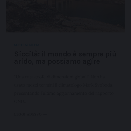
Cliccando su "Rifiuta" o sulla "X" posizionata in alto a
destra in questo banner l’Utente rifiuta tutti i cookie con la
sola eccezione dei cookie tecnici. La chiusura del
presente banner comporta il permanere delle
impostazioni di default e dunque la continuazione della
SOSTENIBILITÀ
navigazione in assenza di cookie o altri sistemi di
Siccità: il mondo è sempre più
tracciamento ad esclusione di quelli tecnici indispensabili
arido, ma possiamo agire
per una corretta visualizzazione della pagina.
“Una catastrofe di dimensioni globali”. Non ha
usato mezzi termini il climatologo Mark Svoboda,
presentando l’ultimo aggiornamento del rapporto
ONU…
LEGGI ADESSO