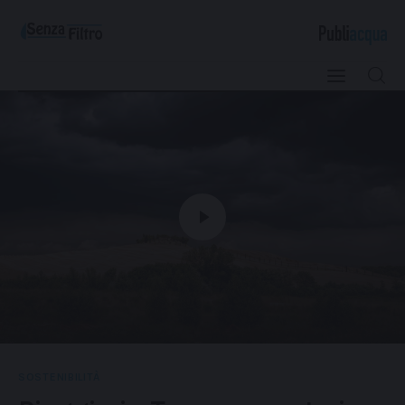
Qualità e Risorsa
Sostenibilità
Innovazione
Sicurezza e Legalità
SOSTENIBILITÀ