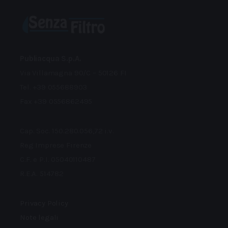
Publiacqua S.p.A.
Via Villamagna 90/C – 50126 FI
Tel. +39 055688903
Fax +39 0556862495
Cap. Soc. 150.280.056,72 i.v.
Reg Imprese Firenze
C.F. e P.I. 05040110487
R.E.A. 514782
Privacy Policy
Note legali