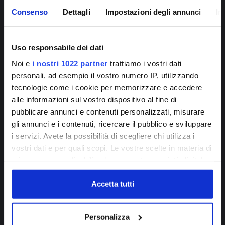
Cambiamento Climatico
Giornata Mondiale Acqua
Consenso
Dettagli
Impostazioni degli annunci
In
Innovazione Tecnologica
Servizio Idrico
Uso responsabile dei dati
Noi e
i nostri 1022 partner
trattiamo i vostri dati
LASCIA UN COMMENTO
personali, ad esempio il vostro numero IP, utilizzando
tecnologie come i cookie per memorizzare e accedere
SOSTENIBILITÀ
alle informazioni sul vostro dispositivo al fine di
COPIA DI: Acqua e gestione
pubblicare annunci e contenuti personalizzati, misurare
Iscriviti alla
della risorsa: le strategie di
gli annunci e i contenuti, ricercare il pubblico e sviluppare
newsletter!
Publiacqua
i servizi. Avete la possibilità di scegliere chi utilizza i
vostri dati e per quali scopi. Le vostre scelte in materia di
Giornata Mondiale Acqua: La parola agli esperti. intervista
privacy sono applicabili solo su questa proprietà digitale
ISCRIVITI
a Cristiano Agostini, responsabile Gestione Operativa di
in cui avete effettuato le vostre scelte. È possibile
modificare o revocare il proprio consenso in qualsiasi
Accetta tutti
Publiacqua
momento dalla Dichiarazione sui cookie o facendo clic
sull'icona di attivazione della privacy.
DA
REDAZIONE
Personalizza