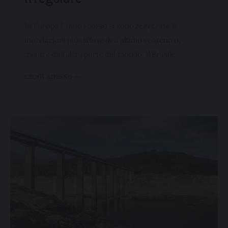
destra in questo banner l’Utente rifiuta tutti i cookie con la
sola eccezione dei cookie tecnici. La chiusura del
In Europa l’anno scorso si sono registrate le
presente banner comporta il permanere delle
inondazioni più diffuse dell’ultimo ventennio,
impostazioni di default e dunque la continuazione della
mentre dall’altra parte del mondo, il Brasile…
navigazione in assenza di cookie o altri sistemi di
tracciamento ad esclusione di quelli tecnici indispensabili
LEGGI ADESSO
per una corretta visualizzazione della pagina.