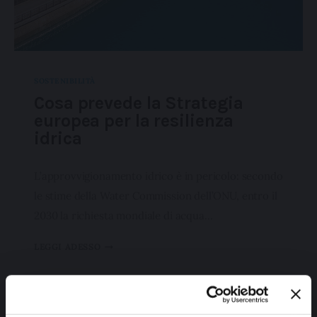
SOSTENIBILITÀ
Cosa prevede la Strategia
europea per la resilienza
idrica
L’approvvigionamento idrico è in pericolo: secondo
le stime della Water Commission dell’ONU, entro il
2030 la richiesta mondiale di acqua…
LEGGI ADESSO