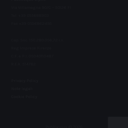
Via Villamagna 90/C – 50126 FI
Tel. +39 055688903
Fax +39 0556862495
Cap. Soc. 150.280.056,72 i.v.
Reg Imprese Firenze
C.F. e P.I. 05040110487
R.E.A. 514782
Privacy Policy
Note legali
Cookie Policy
Publiacqua © 2026