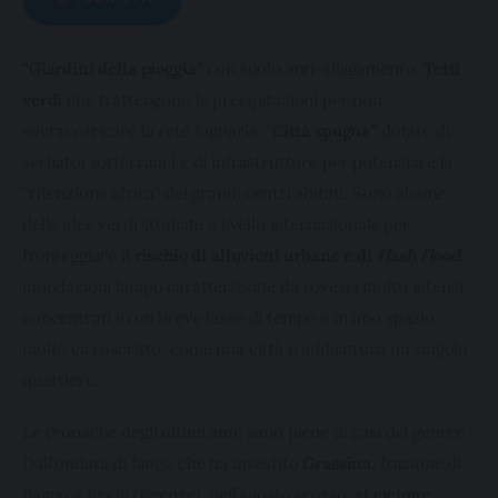
“Giardini della pioggia”
 con suolo anti-allagamento. 
Tetti 
verdi
 che trattengono le precipitazioni per non 
sovraccaricare la rete fognaria. “
Città spugna”
 dotate di 
serbatoi sotterranei e di infrastrutture per potenziare la 
“ritenzione idrica” dei grandi centri abitati. Sono alcune 
delle idee verdi studiate a livello internazionale per 
fronteggiare il 
rischio di alluvioni urbane e di 
flash flood
, 
inondazioni lampo caratterizzate da rovesci molto intensi, 
concentrati in un breve lasso di tempo e in uno spazio 
molto circoscritto, come una città o addirittura un singolo 
quartiere.
Le cronache degli ultimi anni sono piene di casi del genere. 
Dall’ondata di fango che ha investito 
Grassina
, frazione di 
Bagno a Ripoli (Firenze), nell’agosto scorso, 
al ciclone 