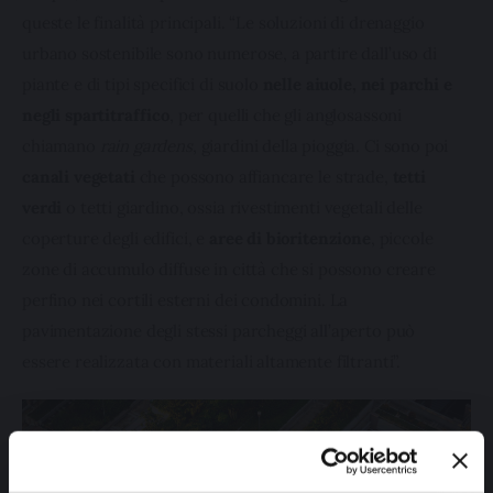
queste le finalità principali. “Le soluzioni di drenaggio 
urbano sostenibile sono numerose, a partire dall’uso di 
piante e di tipi specifici di suolo 
nelle aiuole, nei parchi e 
negli spartitraffico
, per quelli che gli anglosassoni 
chiamano 
rain gardens
, giardini della pioggia. Ci sono poi 
canali vegetati
 che possono affiancare le strade, 
tetti 
verdi
 o tetti giardino, ossia rivestimenti vegetali delle 
coperture degli edifici, e 
aree di bioritenzione
, piccole 
zone di accumulo diffuse in città che si possono creare 
perfino nei cortili esterni dei condomini. La 
pavimentazione degli stessi parcheggi all’aperto può 
essere realizzata con materiali altamente filtranti”.