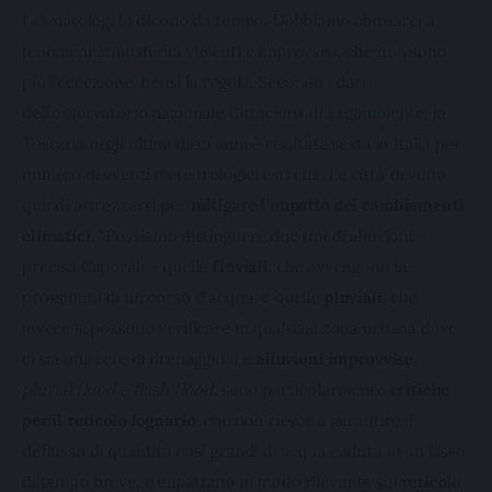
I climatologi lo dicono da tempo. Dobbiamo abituarci a 
fenomeni atmosferici violenti e improvvisi
, che non sono 
più l’eccezione, bensì la regola. Secondo i dati 
dell’osservatorio nazionale 
Cittàclima di Legambiente
, la 
Toscana negli ultimi dieci anni è risultata sesta in Italia per 
numero di eventi meteorologici estremi. Le città devono 
quindi attrezzarsi per 
mitigare l’impatto dei cambiamenti 
climatici
. “Possiamo distinguere due tipi di alluvioni – 
precisa Caporali – quelle 
fluviali
, che avvengono in 
prossimità di un corso d’acqua, e quelle 
pluviali
, che 
invece si possono verificare in qualsiasi zona urbana dove 
ci sia una rete di drenaggio. Le 
alluvioni improvvise
, 
pluvial flood
 e 
flash flood
, sono particolarmente 
critiche 
per il reticolo fognario
, che non riesce a garantire il 
deflusso di quantità così grandi di acqua caduta in un lasso 
di tempo breve, e impattano in modo rilevante sul 
reticolo 