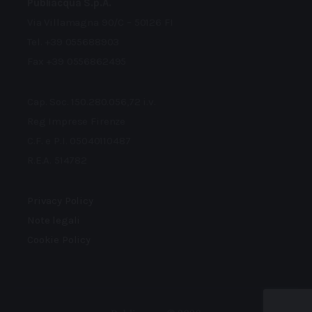
Publiacqua S.p.A.
Via Villamagna 90/C – 50126 FI
Tel. +39 055688903
Fax +39 0556862495
Cap. Soc. 150.280.056,72 i.v.
Reg Imprese Firenze
C.F. e P.I. 05040110487
R.E.A. 514782
Privacy Policy
Note legali
Cookie Policy