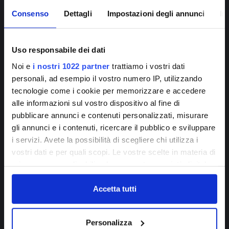
Consenso
Dettagli
Impostazioni degli annunci
In
Uso responsabile dei dati
Noi e
i nostri 1022 partner
trattiamo i vostri dati
personali, ad esempio il vostro numero IP, utilizzando
tecnologie come i cookie per memorizzare e accedere
alle informazioni sul vostro dispositivo al fine di
Gli studi internazionali, nati in Cina una ventina di anni fa, 
pubblicare annunci e contenuti personalizzati, misurare
Iscriviti alla
puntano poi sul modello della 
sponge city
, città-spugna
gli annunci e i contenuti, ricercare il pubblico e sviluppare
newsletter!
i servizi. Avete la possibilità di scegliere chi utilizza i
capace di immagazzinare grande quantità di acqua, anche 
vostri dati e per quali scopi. Le vostre scelte in materia di
grazie a 
depositi sotterranei
, per poi riusare la risorsa 
privacy sono applicabili solo su questa proprietà digitale
ISCRIVITI
accumulata. Soluzioni che offrono vantaggi su più fronti, 
in cui avete effettuato le vostre scelte. È possibile
non solo per la prevenzione delle alluvioni urbane, fa 
modificare o revocare il proprio consenso in qualsiasi
Accetta tutti
notare Enrica Caporali, ma anche nell’ambito del 
contrasto 
momento dalla Dichiarazione sui cookie o facendo clic
delle siccità
, sempre più frequenti e intense. “Aumentano 
sull'icona di attivazione della privacy.
Personalizza
la permeabilità idrica dei sistemi urbani, allo stesso tempo 