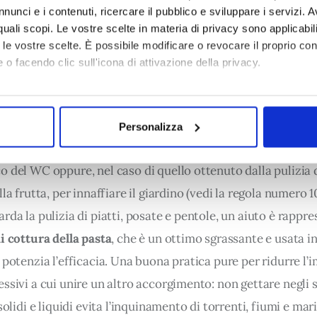
nunci e i contenuti, ricercare il pubblico e sviluppare i servizi. A
r quali scopi. Le vostre scelte in materia di privacy sono applicabi
to le vostre scelte. È possibile modificare o revocare il proprio 
 o facendo clic sull'icona di attivazione della privacy.
re cibo, pentole e piatti in modo inte
mo anche:
 idrico passa anche dalla cucina di casa. Basta lavare stovigl
oni sulla tua posizione geografica, con un'approssimazione di qu
una bacinella
, e non sotto il flusso del rubinetto, per non s
Personalizza
spositivo, scansionandolo attivamente alla ricerca di caratteristich
itri di acqua potabile l’anno. Il fluido così raccolto ha vari u
 del WC oppure, nel caso di quello ottenuto dalla pulizia d
aborati i tuoi dati personali e imposta le tue preferenze nella
s
consenso in qualsiasi momento dalla Dichiarazione sui cookie.
lla frutta, per innaffiare il giardino (vedi la regola numero 10
rda la pulizia di piatti, posate e pentole, un aiuto è rappre
 necessari per rendere fruibile il sito web abilitandone funzionali
i cottura della pasta
, che è un ottimo sgrassante e usata i
aree protette. In linea con le preferenze manifestate dall’Utente 
ere inoltre utilizzati per analizzare il traffico sul nostro sito we
 potenzia l’efficacia. Una buona pratica pure per ridurre l’i
onalità dei social media, condividendo informazioni sul modo in cui
ssivi a cui unire un altro accorgimento: non gettare negli s
i soggetti, che si occupano di analisi dei dati web, pubblicità e so
 solidi e liquidi evita l’inquinamento di torrenti, fiumi e mari
vute con altre informazioni che l’Utente ha fornito loro o che han