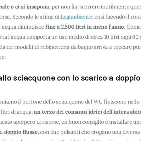
 rade o ci si insapona
, per non far scorrere inutilmente ques
orsa. Secondo le stime di 
Legambiente
, così facendo il co
i acqua diminuisce 
fino a 2.500 litri in meno l’anno
. Come 
rta l’acqua comporta un uso medio di circa 10 litri ogni 60 
a dei modelli di rubinetteria da bagno arriva a toccare pun
to.
llo sciacquone con lo scarico a doppio
.
iamo il bottone dello sciacquone del WC finiscono nello s
litri di acqua, 
un terzo dei consumi idrici dell’intera abi
esto sperpero di risorse, un buon consiglio è installare un
a 
doppio flusso
, con due pulsanti che erogano una diversa 