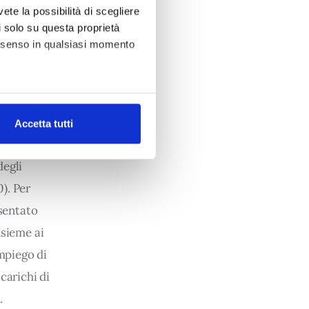
vete la possibilità di scegliere
li solo su questa proprietà
consenso in qualsiasi momento
lligente
ie, frutta e 
alche metro,
precare 
Accetta tutti
e specifiche (impronte
tilizzi: 
egli 
ezione dettagli
. Puoi
). Per 
sentato 
tà di base quali la navigazione
nsieme ai 
e con i consensi dallo stesso
b, per personalizzare contenuti
mpiego di 
 l’Utente utilizza il nostro
carichi di 
cial media, potrebbero
.
no raccolto dal suo utilizzo