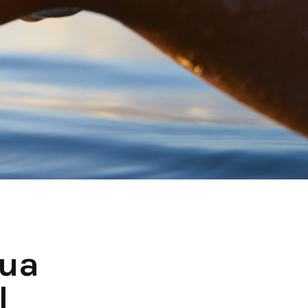
qua
l