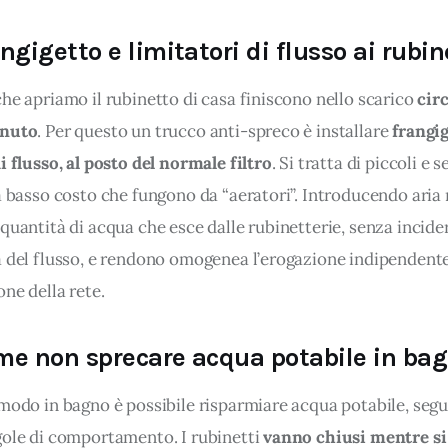
gigetto e limitatori di flusso ai rubin
'Utente accetta di memorizzare tutti i cookie sul dispositivo per le
he apriamo il rubinetto di casa finiscono nello scarico 
circ
’Utente può gestire direttamente le proprie preferenze selezionan
della condivisione di informazioni sopra indicata.
inuto
. Per questo un trucco anti-spreco è installare 
frangig
i flusso, al posto del normale filtro
. Si tratta di piccoli e s
"X" posizionata in alto a destra in questo banner l’Utente rifiuta t
a basso costo che fungono da “aeratori”. Introducendo aria 
 La chiusura del presente banner comporta il permanere delle imp
 navigazione in assenza di cookie o altri sistemi di tracciamento 
quantità di acqua che esce dalle rubinetterie, senza incider
 corretta visualizzazione della pagina.
à del flusso, e rendono omogenea l’erogazione indipenden
one della rete.
 non sprecare acqua potabile in ba
 modo in bagno è possibile risparmiare acqua potabile, segu
gole di comportamento. I rubinetti 
vanno chiusi mentre si 