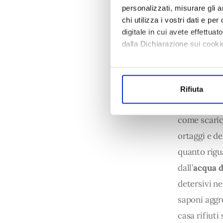
personalizzati, misurare gli an
chi utilizza i vostri dati e pe
digitale in cui avete effettua
dalla Dichiarazione sui cookie
2. Lava
Con il tuo consenso, vorrem
Il risparmio
raccogliere informazi
verdura 
in 
Rifiuta
Identificare il tuo di
circa 6.000 l
digitali).
come scarico
Approfondisci come vengono el
modificare o ritirare il tuo 
ortaggi e de
quanto rigua
Utilizziamo dei cookie tecnici
dall’
acqua d
sulle pagine e l'accesso alle 
prestati, i cookie possono ess
detersivi ne
ed annunci e per fornire funzi
saponi aggre
sito con i nostri partner. Tal
casa rifiuti
combinare le informazioni rice