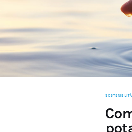
SOSTENIBILITÀ
Com
pota