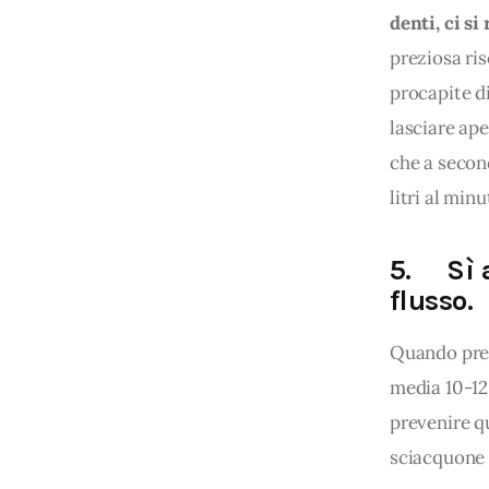
denti, ci si
preziosa ris
procapite d
lasciare ape
che a second
litri al minu
5. Sì a
flusso
Quando prem
media 10-12 
prevenire qu
sciacquone 