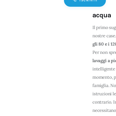
ISCRIVITI
acqua
Il primo su
nostre case.
gli 80 e i 12
Per non spre
lavaggi a p
intelligente
momento, pe
famiglia. N
istruzioni l
contrario. I
necessitano 