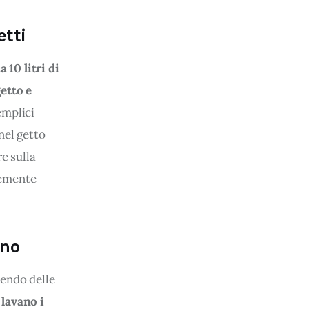
etti
 finalità sopra indicate.
a 10 litri di 
do i singoli cookie desiderati
etto e 
emplici 
utti i cookie con la sola
nel getto 
ostazioni di default e
ad esclusione di quelli
e sulla 
temente 
gno
endo delle 
lavano i 