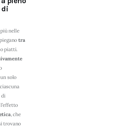
 a pieno
 di
più nelle 
impiegano
 tra 
 piatti. 
sivamente 
o 
 un solo 
 ciascuna 
di 
’effetto 
etica
, che 
si trovano 