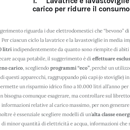
1. Lavatrice e lavastoviglie
carico per ridurre il consumo
ggerimento riguarda i due elettrodomestici che “bevono” di 
 Per ciascun ciclo la lavatrice e la lavastoviglie in media 
0 litri
 indipendentemente da quanto sono riempite di abiti o
care acqua potabile, il suggerimento è di 
effettuare esclu
ieno carico
, scegliendo 
programmi “eco”
, perché un utilizz
 di questi apparecchi, raggruppando più capi (o stoviglie) in
rmette un risparmio idrico fino a 10.000 litri all’anno per
on bisogna comunque esagerare, ma controllare sul libretto 
e informazioni relative al carico massimo, per non generare l
noltre è essenziale scegliere modelli di un’
alta classe energ
di minor quantità di elettricità e acqua, informazioni che 