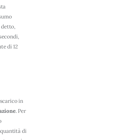
ta 
nsumo 
detto, 
secondi, 
te di 12 
carico in 
tazione
. Per 
o 
quantità di 